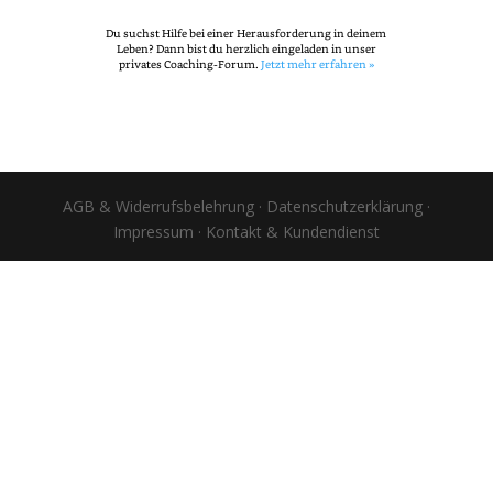
Du suchst Hilfe bei einer Herausforderung in deinem
Leben? Dann bist du herzlich eingeladen in unser
privates Coaching-Forum.
Jetzt mehr erfahren »
AGB & Widerrufsbelehrung
·
Datenschutzerklärung
·
Impressum
·
Kontakt & Kundendienst