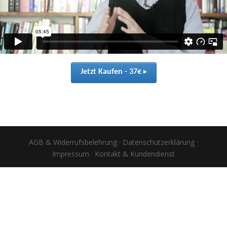
Jetzt Kaufen - 37€ 
▸
AGB & Widerrufsbelehrung
·
Datenschutzerklärung
·
Impressum
·
Kontakt & Kundendienst